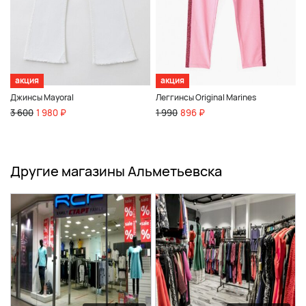
акция
акция
Джинсы Mayoral
Леггинсы Original Marines
3 600
1 980 ₽
1 990
896 ₽
Другие магазины Альметьевска