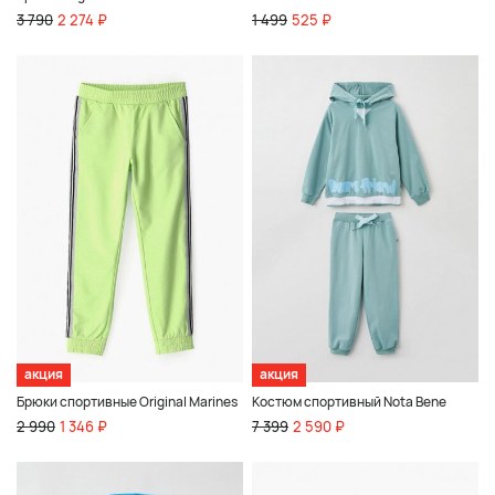
3 790
2 274 ₽
1 499
525 ₽
акция
акция
Брюки спортивные Original Marines
Костюм спортивный Nota Bene
2 990
1 346 ₽
7 399
2 590 ₽