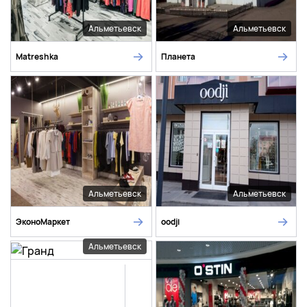
Альметьевск
Альметьевск
Matreshka
Планета
Альметьевск
Альметьевск
ЭконоМаркет
oodji
Альметьевск