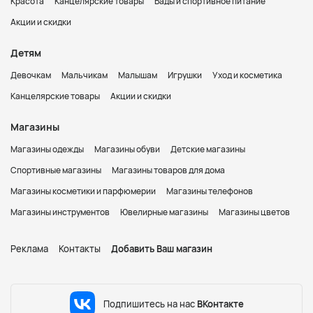
Красота
Канцелярские товары
Бады и спортивное питание
Акции и скидки
Детям
Девочкам
Мальчикам
Малышам
Игрушки
Уход и косметика
Канцелярские товары
Акции и скидки
Магазины
Магазины одежды
Магазины обуви
Детские магазины
Спортивные магазины
Магазины товаров для дома
Магазины косметики и парфюмерии
Магазины телефонов
Магазины инструментов
Ювелирные магазины
Магазины цветов
Реклама
Контакты
Добавить Ваш магазин
Подпишитесь на нас
ВКонтакте