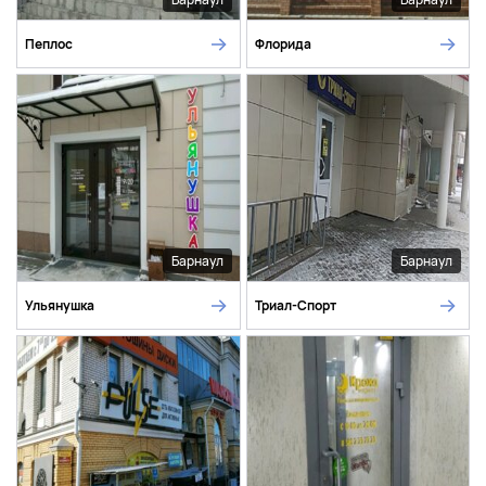
Пеплос
Флорида
Барнаул
Барнаул
Ульянушка
Триал-Спорт