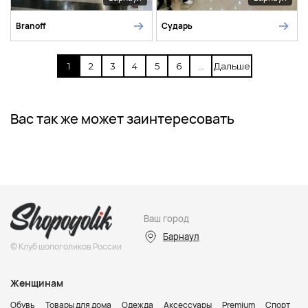
Branoff
Сударь
1
2
3
4
5
6
...
Дальше
Вас так же может заинтересовать
Ваш город
Барнаул
© Клуб шопоголиков России
Женщинам
Обувь
Товары для дома
Одежда
Аксессуары
Premium
Спорт