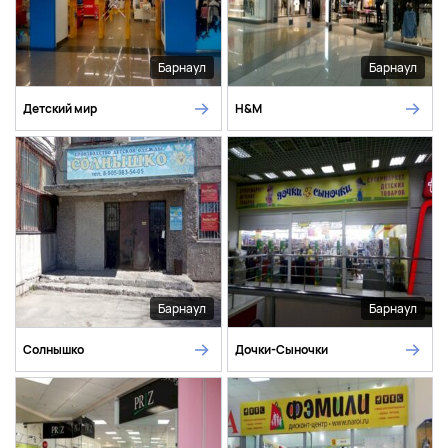
Барнаул
Барнаул
Детский мир
H&M
Барнаул
Барнаул
Солнышко
Дочки-Сыночки