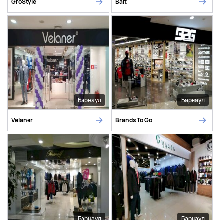
GroStyle
Balt
Барнаул
Барнаул
Velaner
Brands To Go
Барнаул
Барнаул