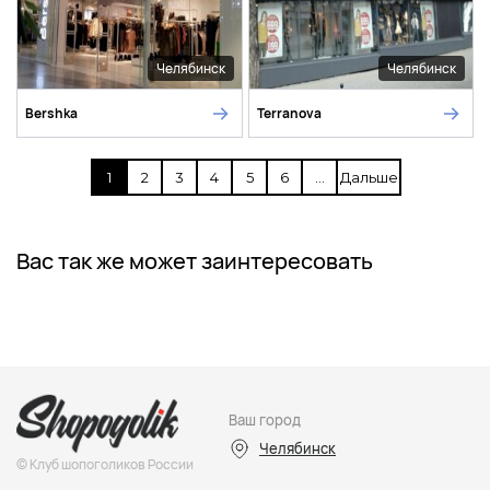
Челябинск
Челябинск
Bershka
Terranova
1
2
3
4
5
6
...
Дальше
Вас так же может заинтересовать
Ваш город
Челябинск
© Клуб шопоголиков России