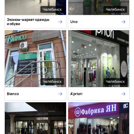
Челябинск
Челябинск
Эконом-маркет одежды
Uno
и обуви
Челябинск
Челябинск
Bianco
A'priori