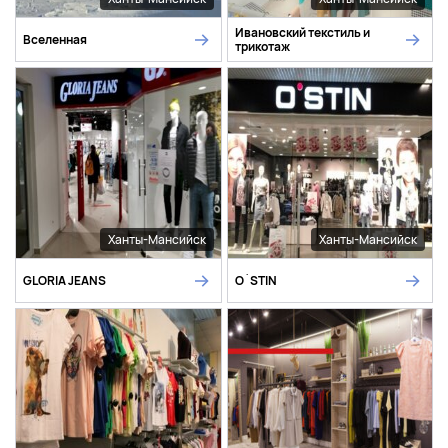
Ивановский текстиль и
Вселенная
трикотаж
Ханты-Мансийск
Ханты-Мансийск
GLORIA JEANS
O`STIN