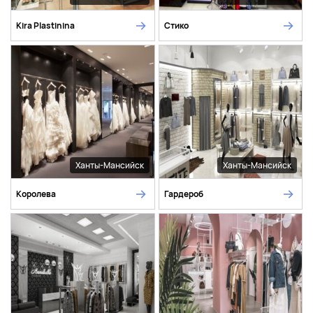
Kira Plastinina
Стико
Ханты-Мансийск
Ханты-Мансийск
Королева
Гардероб