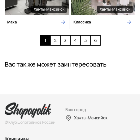
Ханты-Мансийск
Ханты-Мансийск
Maxa
Классика
1
2
3
4
5
6
Вас так же может заинтересовать
Ваш город
Ханты-Мансийск
© Клуб шопоголиков России
Женщинам