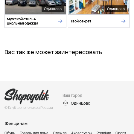
Одинцово
Одинцово
Мужской стиль &
Твой секрет
школьная одежда
Вас так же может заинтересовать
Ваш город
Одинцово
© Клуб шопоголиков России
Женщинам
Обувь
Товары для дома
Одежда
Аксессуары
Premium
Спорт