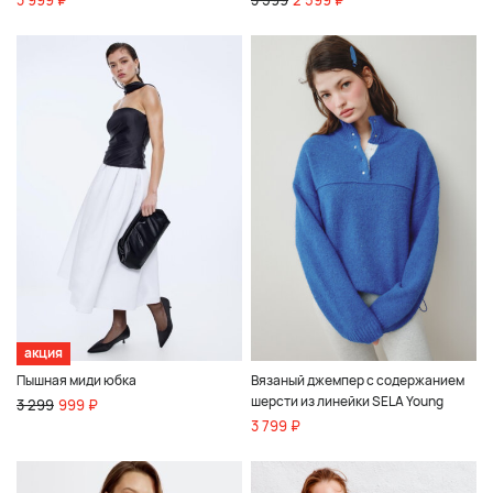
3 999 ₽
3 599
2 599 ₽
акция
Пышная миди юбка
Вязаный джемпер с содержанием
шерсти из линейки SELA Young
3 299
999 ₽
3 799 ₽