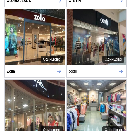
GLORIA JEANS
O`STIN
Одинцово
Одинцово
Zolla
oodji
Одинцово
Одинцово