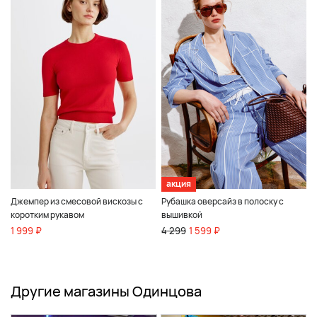
акция
Джемпер из смесовой вискозы с
Рубашка оверсайз в полоску с
коротким рукавом
вышивкой
1 999 ₽
4 299
1 599 ₽
Другие магазины Одинцова