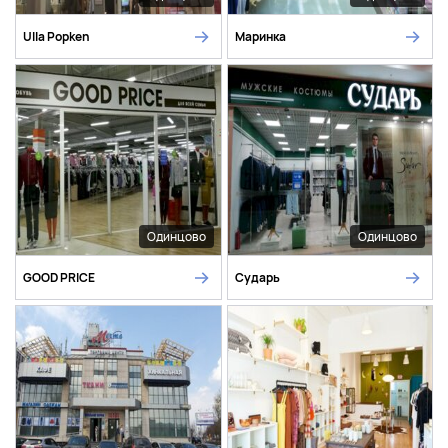
Ulla Popken
Маринка
Одинцово
Одинцово
GOOD PRICE
Сударь