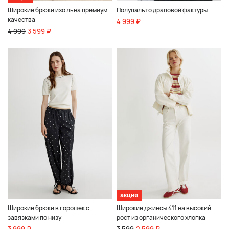
Широкие брюки изо льна премиум
Полупальто драповой фактуры
качества
4 999 ₽
4 999
3 599 ₽
акция
Широкие брюки в горошек с
Широкие джинсы 411 на высокий
завязками по низу
рост из органического хлопка