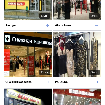
Омск
Омск
Заходи
Gloria Jeans
Омск
Омск
Снежная Королева
PARADISE