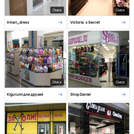
Омск
Омск
Irmari_dress
Victoria`s Secret
Омск
Омск
Kigurumi для друзей
Shop Daniel