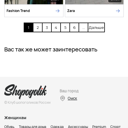
Fashion Trend
Zara
1
2
3
4
5
6
...
Дальше
Вас так же может заинтересовать
Ваш город
Омск
© Клуб шопоголиков России
Женщинам
Обувь
Товары для дома
Одежда
Аксессуары
Premium
Спорт