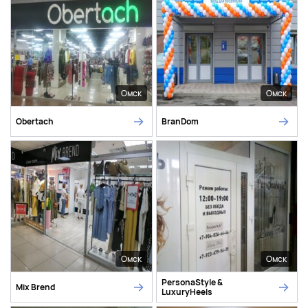
Омск
Омск
Obertach
BranDom
Омск
Омск
PersonaStyle &
Mix Brend
LuxuryHeels