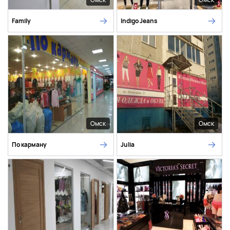
Family
Indigo Jeans
Омск
Омск
По карману
Julia