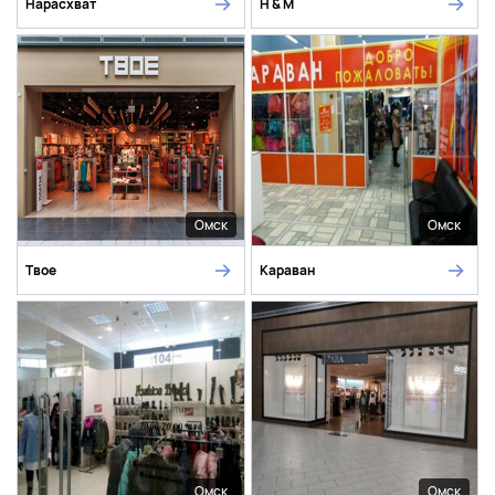
Нарасхват
H & M
Омск
Омск
Твое
Караван
Омск
Омск