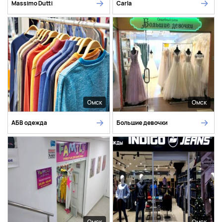
Massimo Dutti
Carla
Омск
Омск
АБВ одежда
Большие девочки
Омск
Омск