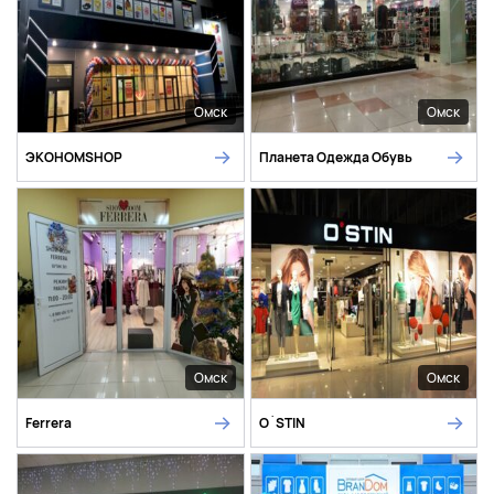
Омск
Омск
ЭКОНОМSHOP
Планета Одежда Обувь
Омск
Омск
Ferrera
O`STIN