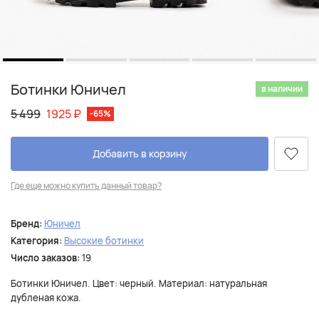
Ботинки Юничел
в наличии
5 499
1925
₽
-65%
Добавить в корзину
Где еще можно купить данный товар?
Бренд:
Юничел
Категория:
Высокие ботинки
Число заказов:
19
Ботинки Юничел. Цвет: черный. Материал: натуральная
дубленая кожа.