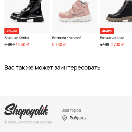
акция
акция
Ботинки Kenkä
Ботинки Котофей
Ботинки Kenkä
2 999
1 650 ₽
6 760 ₽
4 199
2 730 ₽
Вас так же может заинтересовать
Ваш город
Выбрать
© Клуб шопоголиков России