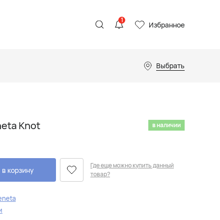
1
Избранное
Выбрать
neta Knot
в наличии
Где еще можно купить данный
 в корзину
товар?
eneta
и