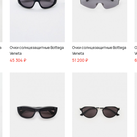
a
Очки солнцезащитные Bottega
Очки солнцезащитные Bottega
О
Veneta
Veneta
V
45 304 ₽
51 200 ₽
6