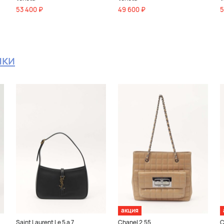
53 400 ₽
49 600 ₽
5
мки
акция
Saint Laurent Le 5 a 7
Chanel 2.55
C