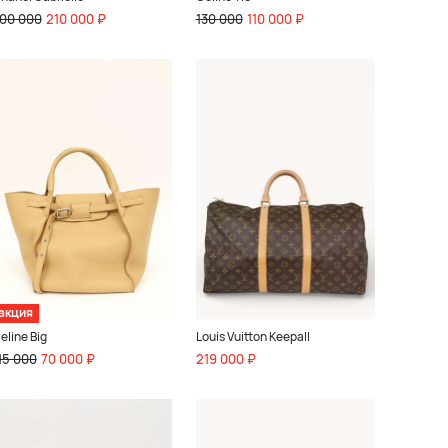
00 000
210 000 ₽
130 000
110 000 ₽
акция
eline Big
Louis Vuitton Keepall
15 000
70 000 ₽
219 000 ₽