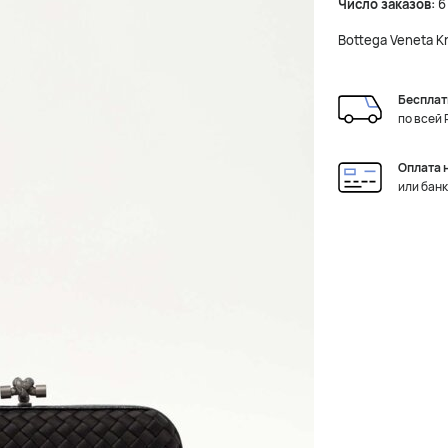
Число заказов:
6
Bottega Veneta K
Бесплат
по всей
Оплата 
или бан