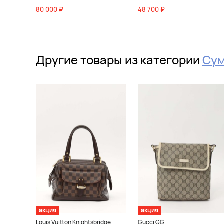
80 000 ₽
48 700 ₽
Другие товары из категории
Су
акция
акция
Louis Vuitton Knightsbridge
Gucci GG