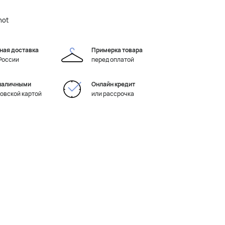
not
ная доставка
Примерка товара
 России
перед оплатой
наличными
Онлайн кредит
ковской картой
или рассрочка