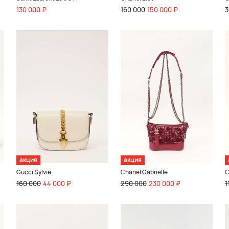
130 000 ₽
160 000
150 000 ₽
3
акция
акция
Gucci Sylvie
Chanel Gabrielle
C
160 000
44 000 ₽
290 000
230 000 ₽
1