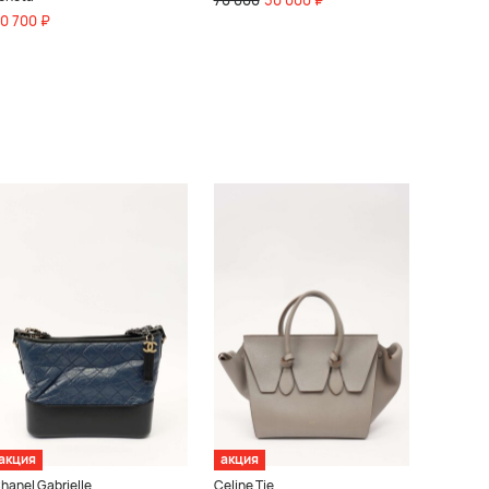
0 700 ₽
акция
акция
hanel Gabrielle
Celine Tie