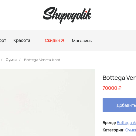
орт
Красота
Скидки %
Магазины
Сумки
Bottega Veneta Knot
Bottega Ve
70000
₽
Добавить
Бренд:
Bottega V
Категория:
Сумк