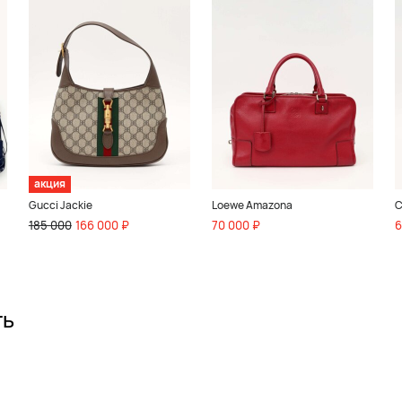
акция
Gucci Jackie
Loewe Amazona
C
185 000
166 000 ₽
70 000 ₽
6
ть