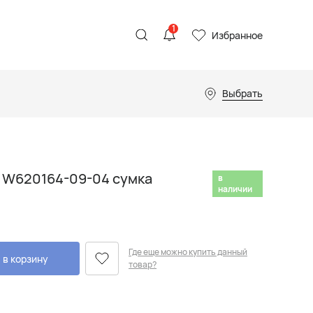
1
Избранное
Выбрать
 W620164-09-04 сумка
в
наличии
Где еще можно купить данный
 в корзину
товар?