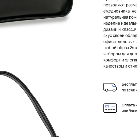
позволяют разме
ежедневника, не
натуральная кож
изделие идеальн
дизайн и класси
вкус своей обла
офиса, деловых 
любой образ Эта 
выбором для дело
комфорт и элега
качеством и сти
Бесплат
по всей
Оплата 
или бан