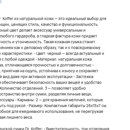
и
. Koffer из натуральной кожи — это идеальный выбор для
щин, ценящих стиль, качество и функциональность.
рный цвет делает аксессуар универсальным и
любого гардероба, а гладкая фактура кожи придает
ность и утонченность. Такая кожаная сумка станет
ением как к деловому образу, так и к повседневному
 характеристики: - Цвет: черный — всегда актуальный и
я с любой одеждой - Материал: натуральная кожа
ва, отличающаяся прочностью и долговечностью -
, приятная на ощупь, устойчива к износу и сохраняет
 вид даже при активной эксплуатации - Застежка:
 обеспечивает безопасность ваших вещей и удобство
 Количество отделений: 3 — позволяет удобно
остранство внутри сумки, разделяя личные вещи,
ессуары - Карманы: 2 — для хранения мелочей, которые
ть под рукой - Размер: Компактные габариты 26x15x7 см.
обной для ежедневного использования, не перегружая
вая лишнего веса.
ской сумки Dr. Koffer: - Вместительность: три отделения