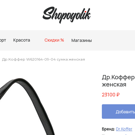
орт
Красота
Скидки %
Магазины
Др.Коффер W620164-09-04 сумка женская
Др.Коффер
женская
23100
₽
Добавить
Бренд:
Dr.Koffer