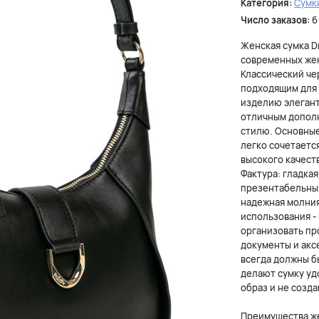
Категория:
Сумк
Число заказов:
6
Женская сумка Dr
современных жен
Классический че
подходящим для 
изделию элегант
отличным дополн
стилю. Основные
легко сочетаетс
высокого качест
Фактура: гладкая
презентабельный
надежная молния
использования -
организовать пр
документы и акс
всегда должны бы
делают сумку уд
образ и не созда
Преимущества жен