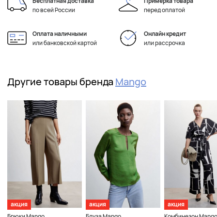
Бесплатная доставка
Примерка товара
по всей России
перед оплатой
Оплата наличными
Онлайн кредит
или банковской картой
или рассрочка
Другие товары бренда
Mango
акция
акция
акция
Брюки Mango
Блуза Mango
Комбинезон Mang