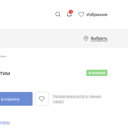
1
Избранное
Выбрать
тим
тим
в наличии
Где еще можно купить данный
 в корзину
товар?
перы