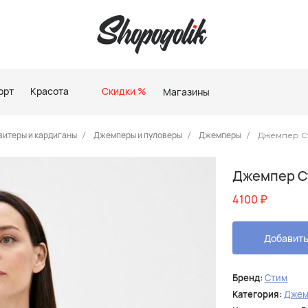
орт
Красота
Скидки %
Магазины
витеры и кардиганы
Джемперы и пуловеры
Джемперы
Джемпер С
Джемпер С
4100
₽
Добавить
Бренд:
Стим
Категория:
Джем