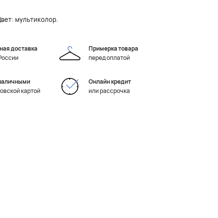
вет: мультиколор.
ная доставка
Примерка товара
 России
перед оплатой
наличными
Онлайн кредит
ковской картой
или рассрочка