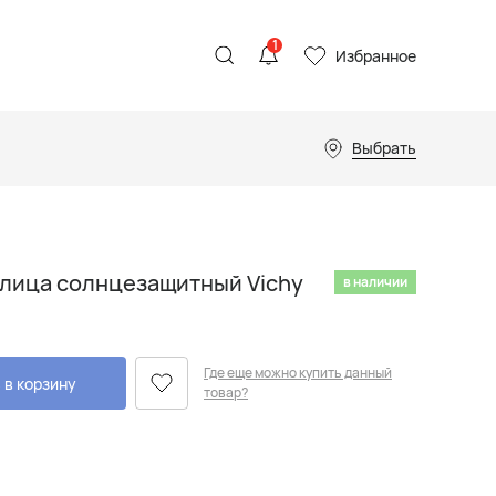
1
Избранное
Выбрать
лица солнцезащитный Vichy
в наличии
Где еще можно купить данный
 в корзину
товар?