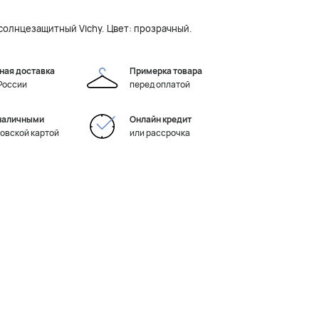
солнцезащитный Vichy. Цвет: прозрачный.
ная доставка
Примерка товара
 России
перед оплатой
наличными
Онлайн кредит
ковской картой
или рассрочка