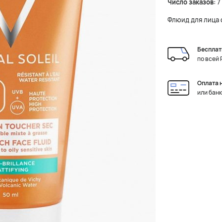
Число заказов:
7
Флюид для лица 
Бесплат
по всей
Оплата 
или бан