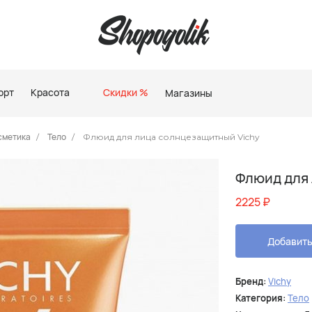
орт
Красота
Скидки %
Магазины
сметика
Тело
Флюид для лица солнцезащитный Vichy
Флюид для 
2225
₽
Добавить
Бренд:
Vichy
Категория:
Тело