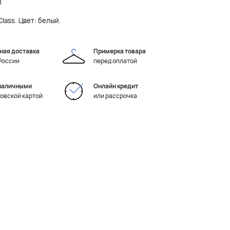
1
Class. Цвет: белый.
ная доставка
Примерка товара
 России
перед оплатой
наличными
Онлайн кредит
ковской картой
или рассрочка