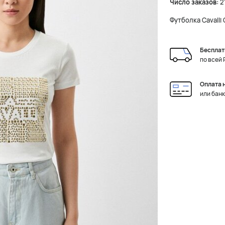
Число заказов:
2
Футболка Cavalli 
Бесплат
по всей
Оплата 
или бан