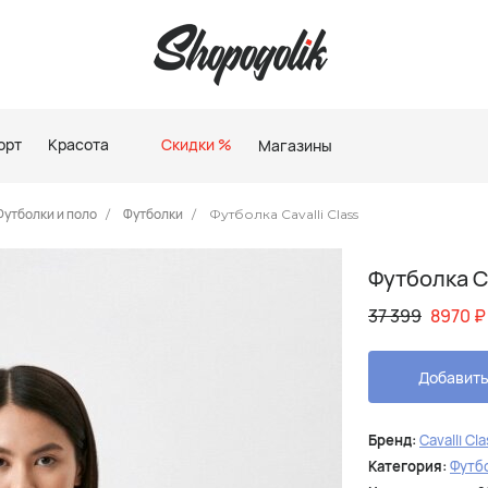
орт
Красота
Скидки %
Магазины
Футболки и поло
Футболки
Футболка Cavalli Class
Футболка Ca
37 399
8970
₽
Добавить
Бренд:
Cavalli Cl
Категория:
Футб