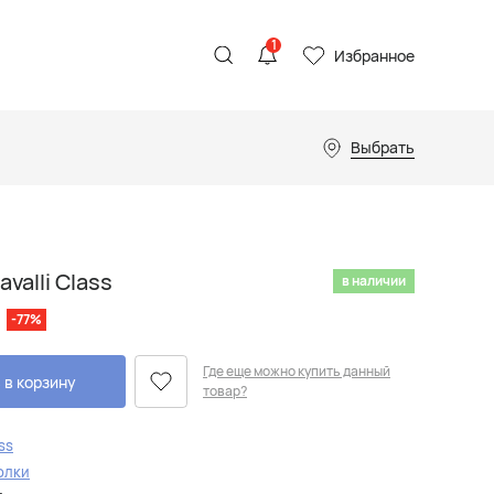
1
Избранное
Выбрать
valli Class
в наличии
-77%
Где еще можно купить данный
 в корзину
товар?
ass
олки