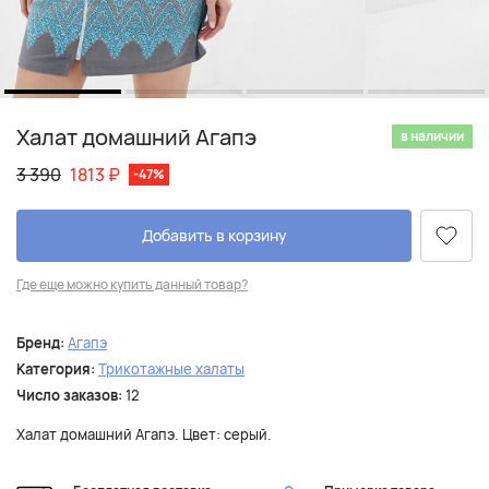
Халат домашний Агапэ
в наличии
3 390
1813
₽
-47%
Добавить в корзину
Где еще можно купить данный товар?
Бренд:
Агапэ
Категория:
Трикотажные халаты
Число заказов:
12
Халат домашний Агапэ. Цвет: серый.