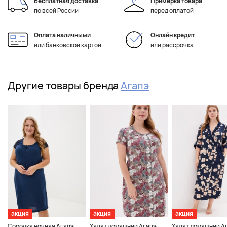
Бесплатная доставка
Примерка товара
по всей России
перед оплатой
Оплата наличными
Онлайн кредит
или банковской картой
или рассрочка
Другие товары бренда
Агапэ
акция
акция
акция
Сорочка ночная Агапэ
Халат домашний Агапэ
Халат домашний А