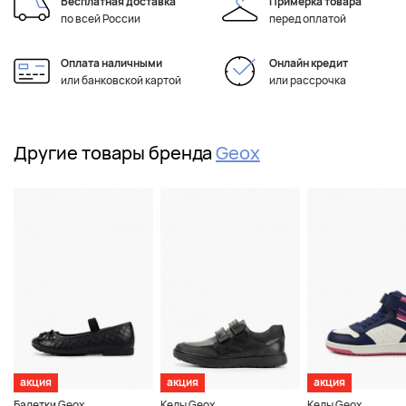
Бесплатная доставка
Примерка товара
по всей России
перед оплатой
Оплата наличными
Онлайн кредит
или банковской картой
или рассрочка
Другие товары бренда
Geox
акция
акция
акция
Балетки Geox
Кеды Geox
Кеды Geox