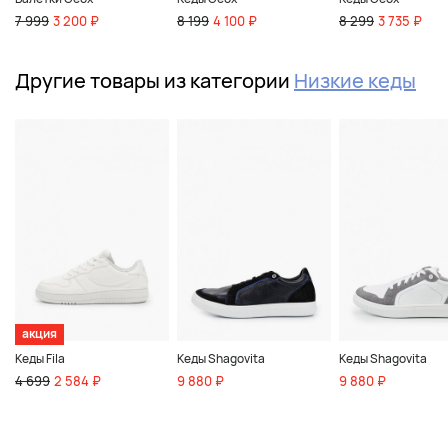
7 999
3 200 ₽
8 199
4 100 ₽
8 299
3 735 ₽
Другие товары из категории
Низкие кеды
акция
Кеды Fila
Кеды Shagovita
Кеды Shagovita
4 699
2 584 ₽
9 880 ₽
9 880 ₽