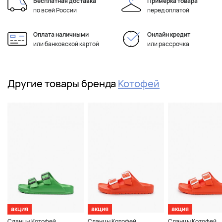
Бесплатная доставка
Примерка товара
по всей России
перед оплатой
Оплата наличными
Онлайн кредит
или банковской картой
или рассрочка
Другие товары бренда
Котофей
акция
акция
акция
Сланцы Котофей
Сланцы Котофей
Сланцы Котофей