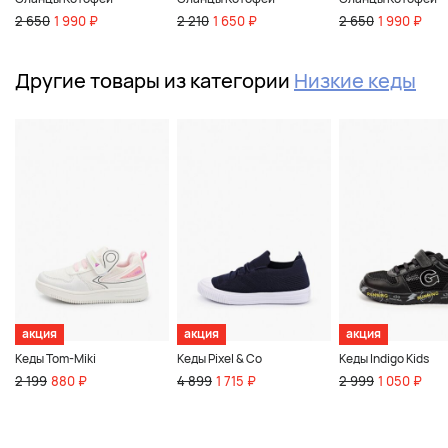
2 650
1 990 ₽
2 210
1 650 ₽
2 650
1 990 ₽
Другие товары из категории
Низкие кеды
акция
акция
акция
Кеды Tom-Miki
Кеды Pixel & Co
Кеды Indigo Kids
2 199
880 ₽
4 899
1 715 ₽
2 999
1 050 ₽