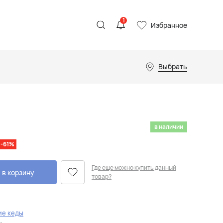
1
Избранное
Выбрать
в наличии
-61%
Где еще можно купить данный
 в корзину
товар?
ие кеды