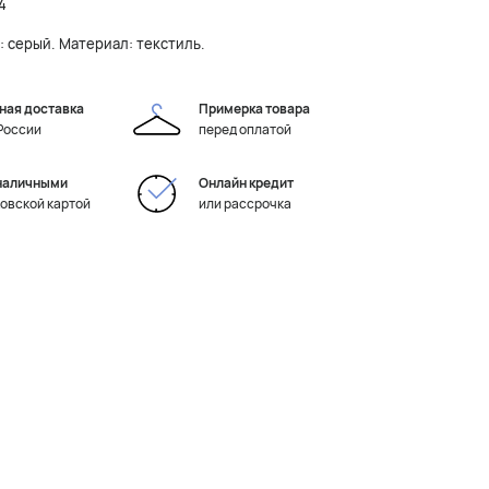
4
т: серый. Материал: текстиль.
ная доставка
Примерка товара
 России
перед оплатой
наличными
Онлайн кредит
ковской картой
или рассрочка