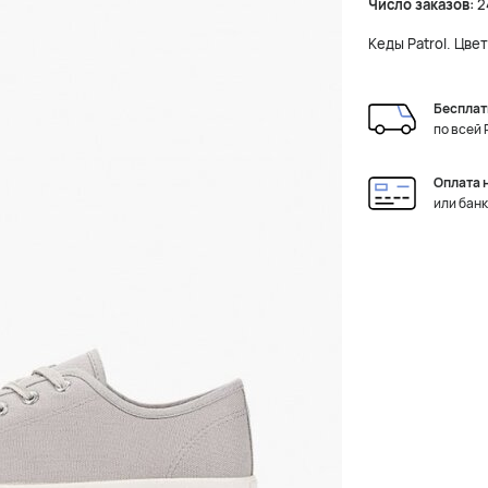
Число заказов:
2
Кеды Patrol. Цве
Бесплат
по всей
Оплата 
или бан