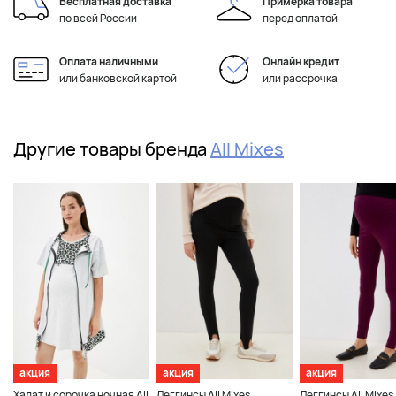
Бесплатная доставка
Примерка товара
по всей России
перед оплатой
Оплата наличными
Онлайн кредит
или банковской картой
или рассрочка
Другие товары бренда
All Mixes
акция
акция
акция
Халат и сорочка ночная All
Леггинсы All Mixes
Леггинсы All Mixes