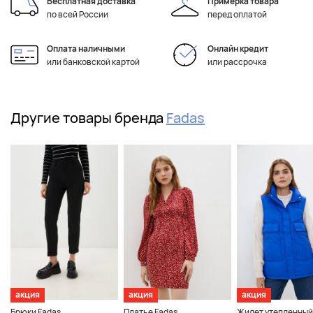
Бесплатная доставка
Примерка товара
по всей России
перед оплатой
Оплата наличными
Онлайн кредит
или банковской картой
или рассрочка
Другие товары бренда
Fadas
акция
акция
акция
Брюки Fadas
Платье Fadas
Жилет утепленный