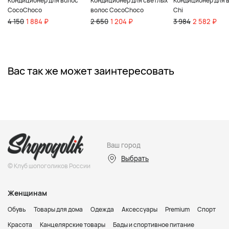
Кондиционер для волос
Кондиционер для светлых
Кондиционер для 
CocoChoco
волос CocoChoco
Chi
4 150
1 884 ₽
2 650
1 204 ₽
3 984
2 582 ₽
Вас так же может заинтересовать
Ваш город
Выбрать
© Клуб шопоголиков России
Женщинам
Обувь
Товары для дома
Одежда
Аксессуары
Premium
Спорт
Красота
Канцелярские товары
Бады и спортивное питание