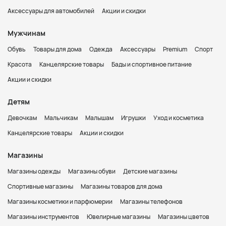
Аксессуары для автомобилей
Акции и скидки
Мужчинам
Обувь
Товары для дома
Одежда
Аксессуары
Premium
Спорт
Красота
Канцелярские товары
Бады и спортивное питание
Акции и скидки
Детям
Девочкам
Мальчикам
Малышам
Игрушки
Уход и косметика
Канцелярские товары
Акции и скидки
Магазины
Магазины одежды
Магазины обуви
Детские магазины
Спортивные магазины
Магазины товаров для дома
Магазины косметики и парфюмерии
Магазины телефонов
Магазины инструментов
Ювелирные магазины
Магазины цветов