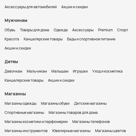
Аксессуары для автомобилей
Акции и скидки
Мужчинам
Обувь
Товары для дома
Одежда
Аксессуары
Premium
Спорт
Красота
Канцелярские товары
Бады и спортивное питание
Акции и скидки
Детям
Девочкам
Мальчикам
Малышам
Игрушки
Уход и косметика
Канцелярские товары
Акции и скидки
Магазины
Магазины одежды
Магазины обуви
Детские магазины
Спортивные магазины
Магазины товаров для дома
Магазины косметики и парфюмерии
Магазины телефонов
Магазины инструментов
Ювелирные магазины
Магазины цветов