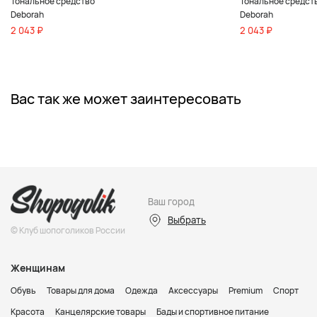
Тональное средство
Тональное средст
Deborah
Deborah
2 043 ₽
2 043 ₽
Вас так же может заинтересовать
Ваш город
Выбрать
© Клуб шопоголиков России
Женщинам
Обувь
Товары для дома
Одежда
Аксессуары
Premium
Спорт
Красота
Канцелярские товары
Бады и спортивное питание