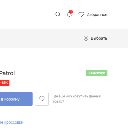
1
Избранное
Выбрать
Patrol
в наличии
-61%
Где еще можно купить данный
 в корзину
товар?
ие кроссовки