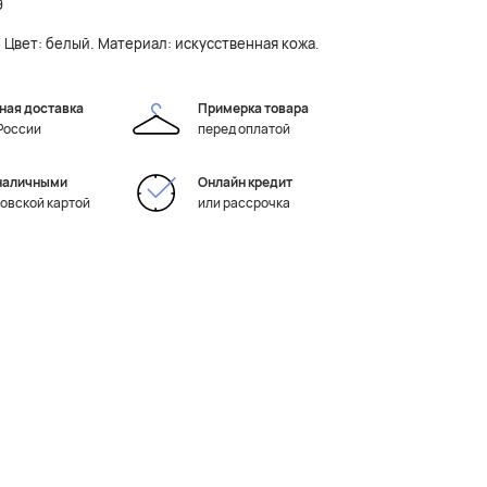
9
. Цвет: белый. Материал: искусственная кожа.
ная доставка
Примерка товара
 России
перед оплатой
наличными
Онлайн кредит
ковской картой
или рассрочка