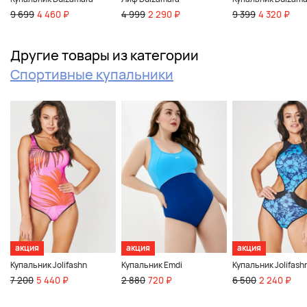
9 699
4 460 ₽
4 999
2 290 ₽
9 399
4 320 ₽
Другие товары из категории
Спортивные купальники
акция
акция
акция
Купальник Jolifashn
Купальник Emdi
Купальник Jolifash
7 200
5 440 ₽
2 880
720 ₽
6 500
2 240 ₽