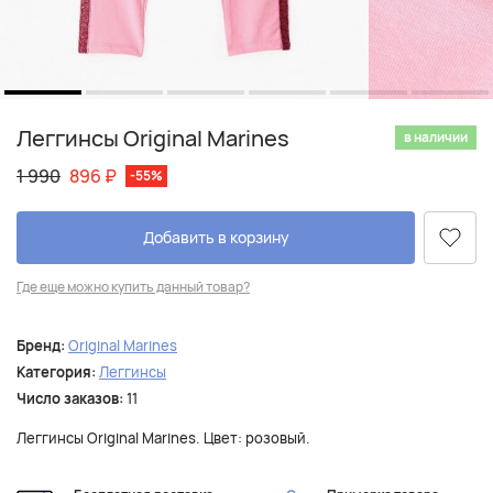
Леггинсы Original Marines
в наличии
1 990
896
₽
-55%
Добавить в корзину
Где еще можно купить данный товар?
Бренд:
Original Marines
Категория:
Леггинсы
Число заказов:
11
Леггинсы Original Marines. Цвет: розовый.