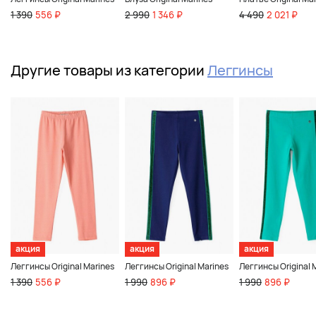
1 390
556 ₽
2 990
1 346 ₽
4 490
2 021 ₽
Другие товары из категории
Леггинсы
акция
акция
акция
Леггинсы Original Marines
Леггинсы Original Marines
Леггинсы Original 
1 390
556 ₽
1 990
896 ₽
1 990
896 ₽