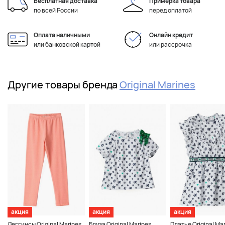
Бесплатная доставка
Примерка товара
по всей России
перед оплатой
Оплата наличными
Онлайн кредит
или банковской картой
или рассрочка
Другие товары бренда
Original Marines
акция
акция
акция
Леггинсы Original Marines
Блуза Original Marines
Платье Original Ma