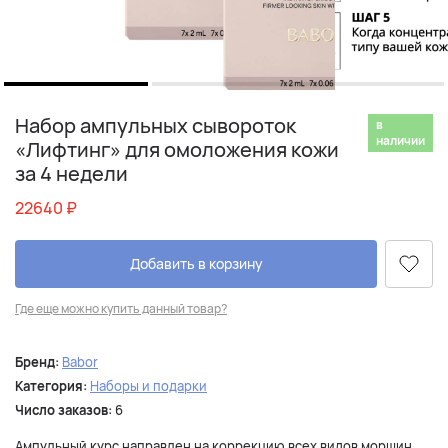
Набор ампульных сывороток
в
наличии
«Лифтинг» для омоложения кожи
за 4 недели
22640
₽
Добавить в корзину
Где еще можно купить данный товар?
Бренд:
Babor
Категория:
Наборы и подарки
Число заказов:
6
Ампульный курс направлен на коррекцию всех видов морщин,