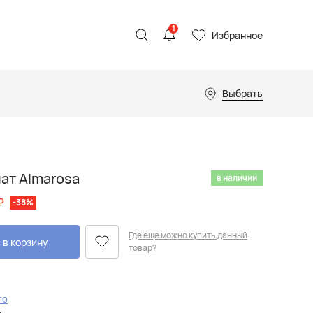
1
Избранное
Выбрать
ат Almarosa
в наличии
₽
-38%
Где еще можно купить данный
 в корзину
товар?
то