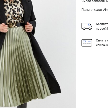
Число заказов:
1
Пальто-халат Alm
Бесплат
по всей
Оплата 
или бан