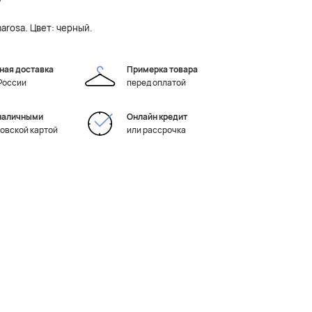
7
arosa. Цвет: черный.
ная доставка
Примерка товара
 России
перед оплатой
наличными
Онлайн кредит
ковской картой
или рассрочка