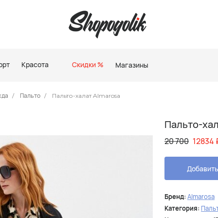
орт
Красота
Скидки %
Магазины
жда
Пальто
Пальто-халат Almarosa
Пальто-хал
20 700
12834
Добавить
Бренд:
Almarosa
Категория:
Паль