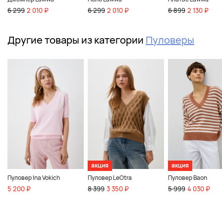
6 299
2 010 ₽
6 299
2 010 ₽
6 899
2 130 ₽
Другие товары из категории
Пуловеры
акция
акция
Пуловер Ina Vokich
Пуловер LeOtra
Пуловер Baon
5 200 ₽
8 399
3 350 ₽
5 999
4 030 ₽