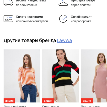
Бесплатная доставка
Примерка товара
по всей России
перед оплатой
Оплата наличными
Онлайн кредит
или банковской картой
или рассрочка
Другие товары бренда
Lawwa
акция
акция
акция
Джемпер Lawwa
Поло Lawwa
Платье Lawwa