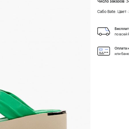
Число заказов:
3
Сабо Bate. Цвет:
Бесплат
по всей
Оплата 
или бан