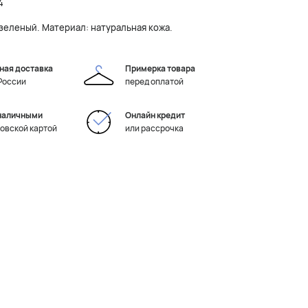
4
 зеленый. Материал: натуральная кожа.
ная доставка
Примерка товара
 России
перед оплатой
наличными
Онлайн кредит
ковской картой
или рассрочка