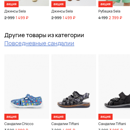
акция
акция
акция
Джинсы Sela
Джинсы Sela
Рубашка Sela
2 999
1 499 ₽
2 999
1 499 ₽
4 199
2 399 ₽
Другие товары из категории
Повседневные сандалии
акция
акция
акция
Сандалии Chicco
Сандалии Tiflani
Сандалии Tiflani