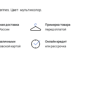
arines. Цвет: мультиколор.
ная доставка
Примерка товара
 России
перед оплатой
наличными
Онлайн кредит
ковской картой
или рассрочка