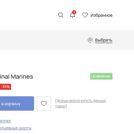
1
Избранное
Выбрать
inal Marines
в наличии
-35%
Где еще можно купить данный
 в корзину
товар?
arines
едневные шорты