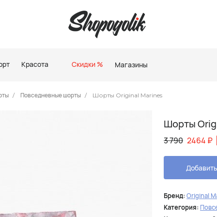
орт
Красота
Скидки %
Магазины
рты
Повседневные шорты
Шорты Original Marines
Шорты Orig
3 790
2464
₽
Добавить
Бренд:
Original M
Категория:
Повс