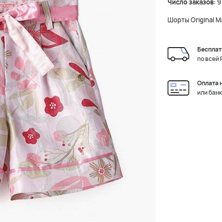
Число заказов:
9
Шорты Original M
Бесплат
по всей
Оплата 
или бан