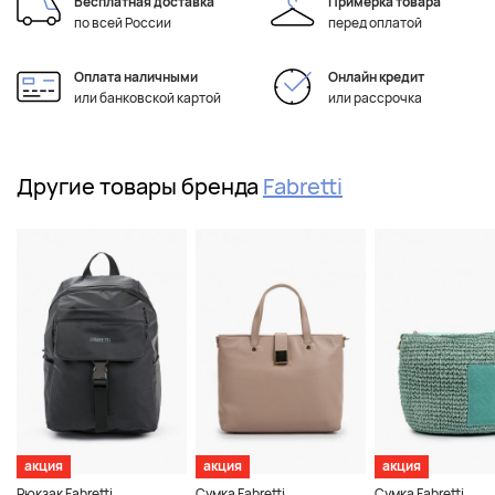
Бесплатная доставка
Примерка товара
по всей России
перед оплатой
Оплата наличными
Онлайн кредит
или банковской картой
или рассрочка
Другие товары бренда
Fabretti
акция
акция
акция
Рюкзак Fabretti
Сумка Fabretti
Сумка Fabretti