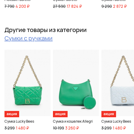
7 790
4 200 ₽
27 590
17 824 ₽
9 290
2 872 ₽
Другие товары из категории
Сумки с ручками
акция
акция
акция
Сумка Lucky Bees
Сумка и кошелек Allegri
Сумка Lucky Bees
3 299
1 480 ₽
10 199
3 260 ₽
3 299
1 480 ₽