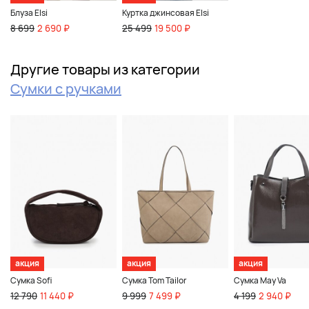
Блуза Elsi
Куртка джинсовая Elsi
8 699
2 690 ₽
25 499
19 500 ₽
Другие товары из категории
Сумки с ручками
акция
акция
акция
Сумка Sofi
Сумка Tom Tailor
Сумка May Va
12 790
11 440 ₽
9 999
7 499 ₽
4 199
2 940 ₽