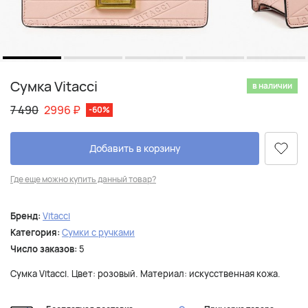
Сумка Vitacci
в наличии
7 490
2996
₽
-60%
Добавить в корзину
Где еще можно купить данный товар?
Бренд:
Vitacci
Категория:
Сумки с ручками
Число заказов:
5
Сумка Vitacci. Цвет: розовый. Материал: искусственная кожа.