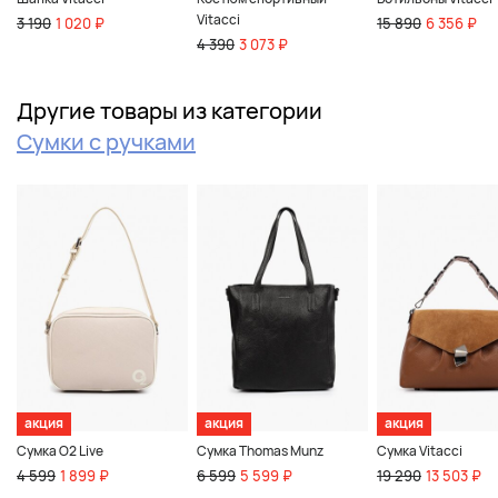
Vitacci
3 190
1 020 ₽
15 890
6 356 ₽
4 390
3 073 ₽
Другие товары из категории
Сумки с ручками
акция
акция
акция
Сумка O2 Live
Сумка Thomas Munz
Сумка Vitacci
4 599
1 899 ₽
6 599
5 599 ₽
19 290
13 503 ₽