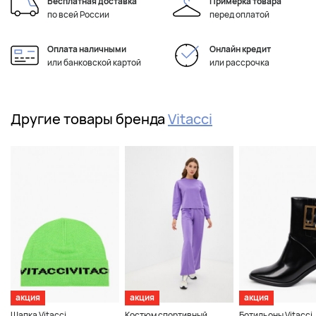
Бесплатная доставка
Примерка товара
по всей России
перед оплатой
Оплата наличными
Онлайн кредит
или банковской картой
или рассрочка
Другие товары бренда
Vitacci
акция
акция
акция
Шапка Vitacci
Костюм спортивный
Ботильоны Vitacci