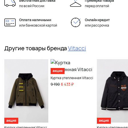
Бесплатная доставка
Примерка товара
по всей России
перед оплатой
Оплата наличными
Онлайн кредит
или банковской картой
или рассрочка
Другие товары бренда
Vitacci
акция
Куртка утепленная Vitacci
9 190
6 433 ₽
акция
акция
Куртка утепленная Vitacci
Куртка утепленная 