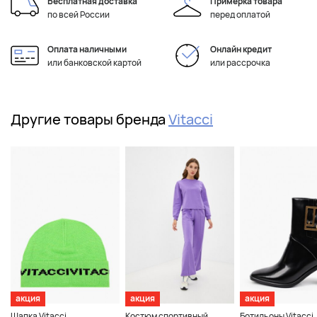
Бесплатная доставка
Примерка товара
по всей России
перед оплатой
Оплата наличными
Онлайн кредит
или банковской картой
или рассрочка
Другие товары бренда
Vitacci
акция
акция
акция
Шапка Vitacci
Костюм спортивный
Ботильоны Vitacci