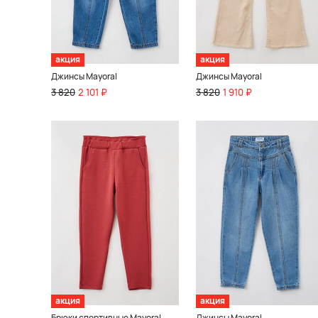
акция
акция
Джинсы Mayoral
Джинсы Mayoral
3 820
2 101 ₽
3 820
1 910 ₽
акция
акция
Брюки спортивные Mayoral
Джинсы Mayoral