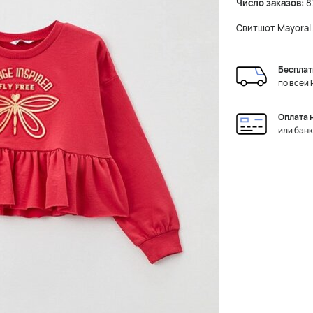
Число заказов:
8
Свитшот Mayoral.
Бесплат
по всей
Оплата 
или бан