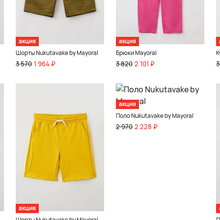
акция
акция
Шорты Nukutavake by Mayoral
Брюки Mayoral
К
3 570
1 964 ₽
3 820
2 101 ₽
3
акция
Поло Nukutavake by Mayoral
2 970
2 228 ₽
акция
Шорты Nukutavake by Mayoral
П