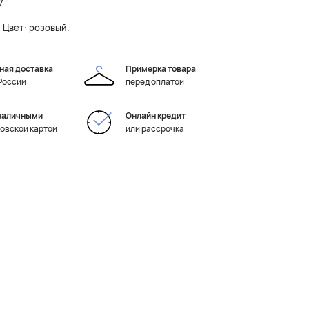
7
 Цвет: розовый.
ная доставка
Примерка товара
 России
перед оплатой
наличными
Онлайн кредит
ковской картой
или рассрочка