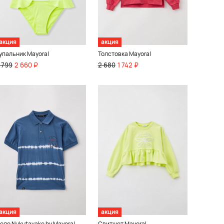
акция
акция
упальник Mayoral
Толстовка Mayoral
 799
2 660 ₽
2 680
1 742 ₽
акция
акция
оло Nukutavake by Mayoral
Свитшот Mayoral