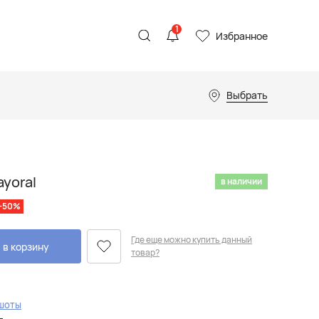
1
Избранное
Выбрать
yoral
в наличии
-50%
Где еще можно купить данный
 в корзину
товар?
шоты