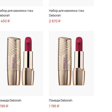
абор для макияжа глаз
Набор для макияжа глаз
eborah
Deborah
 450 ₽
2 670 ₽
омада Deborah
Помада Deborah
 190 ₽
1 190 ₽