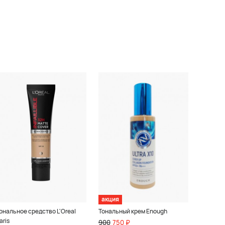
акция
ональное средство L'Oreal
Тональный крем Enough
aris
900
750 ₽