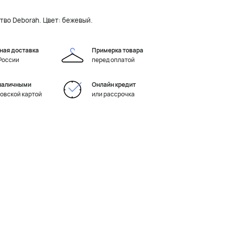
тво Deborah. Цвет: бежевый.
ная доставка
Примерка товара
 России
перед оплатой
наличными
Онлайн кредит
ковской картой
или рассрочка