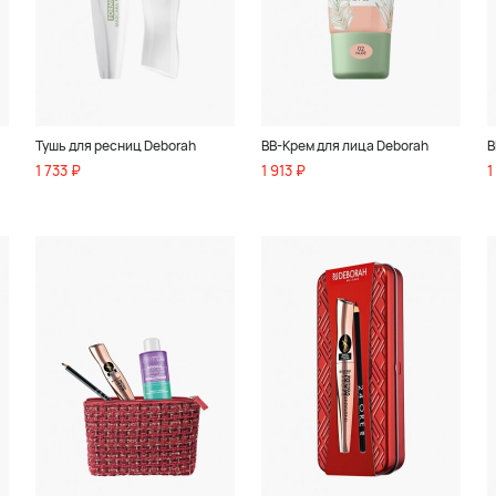
Тушь для ресниц Deborah
BB-Крем для лица Deborah
B
1 733 ₽
1 913 ₽
1