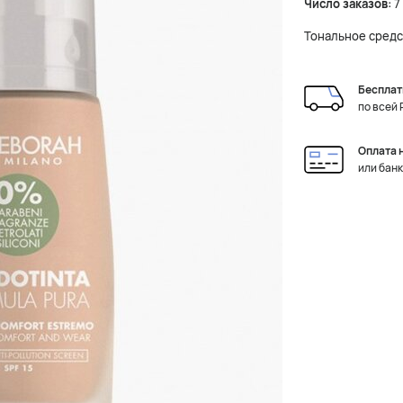
Число заказов:
7
Тональное средс
Бесплат
по всей
Оплата 
или бан