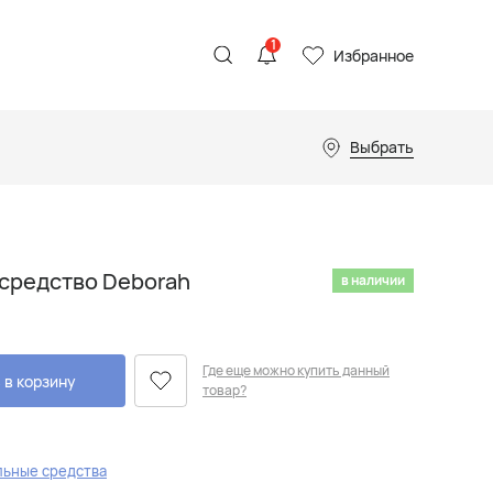
1
Избранное
Выбрать
средство Deborah
в наличии
Где еще можно купить данный
 в корзину
товар?
льные средства