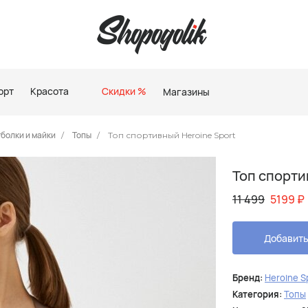
орт
Красота
Скидки %
Магазины
болки и майки
Топы
Топ спортивный Heroine Sport
Топ спорти
11 499
5199
₽
Добавить
Бренд:
Heroine S
Категория:
Топы