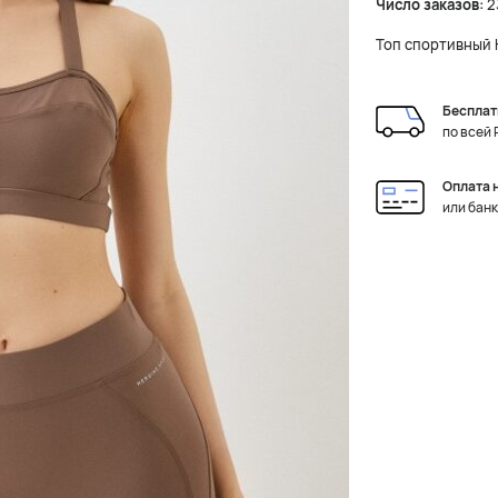
Число заказов:
2
Топ спортивный H
Бесплат
по всей
Оплата 
или бан