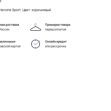
3
eroine Sport. Цвет: коричневый.
ная доставка
Примерка товара
 России
перед оплатой
наличными
Онлайн кредит
ковской картой
или рассрочка