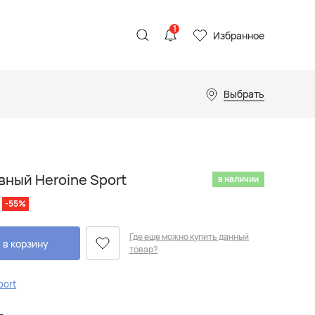
1
Избранное
Выбрать
вный Heroine Sport
в наличии
-55%
Где еще можно купить данный
 в корзину
товар?
port