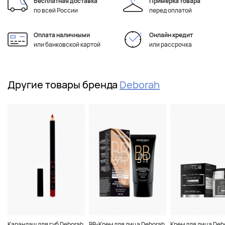
Бесплатная доставка
Примерка товара
по всей России
перед оплатой
Оплата наличными
Онлайн кредит
или банковской картой
или рассрочка
Другие товары бренда
Deborah
Карандаш для губ Deborah
BB-Крем для лица Deborah
Крем для лица Deb