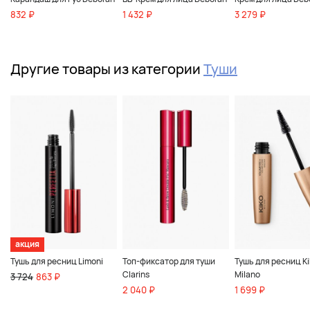
832 ₽
1 432 ₽
3 279 ₽
Другие товары из категории
Туши
акция
Тушь для ресниц Limoni
Топ-фиксатор для туши
Тушь для ресниц Ki
Clarins
Milano
3 724
863 ₽
2 040 ₽
1 699 ₽