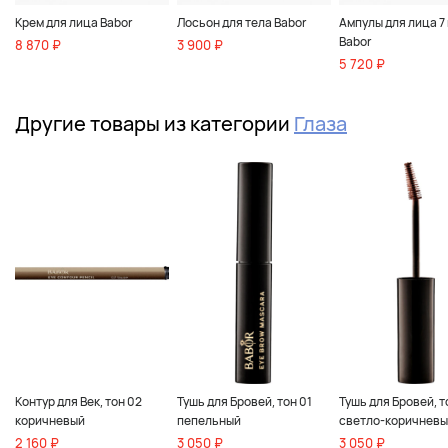
Крем для лица Babor
Лосьон для тела Babor
Ампулы для лица 7 
Babor
8 870 ₽
3 900 ₽
5 720 ₽
Другие товары из категории
Глаза
Контур для Век, тон 02
Тушь для Бровей, тон 01
Тушь для Бровей, т
коричневый
пепельный
светло-коричнев
2 160 ₽
3 050 ₽
3 050 ₽