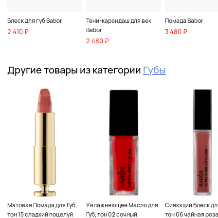
Блеск для губ Babor
Тени-карандаш для век
Помада Babor
Babor
2 410 ₽
3 480 ₽
2 480 ₽
Другие товары из категории
Губы
Матовая Помада для Губ,
Увлажняющее Масло для
Сияющий Блеск для
тон 15 сладкий поцелуй
Губ, тон 02 сочный
тон 06 чайная роз