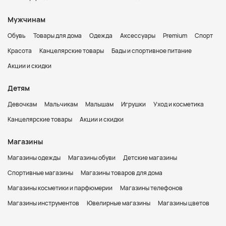
Мужчинам
Обувь
Товары для дома
Одежда
Аксессуары
Premium
Спорт
Красота
Канцелярские товары
Бады и спортивное питание
Акции и скидки
Детям
Девочкам
Мальчикам
Малышам
Игрушки
Уход и косметика
Канцелярские товары
Акции и скидки
Магазины
Магазины одежды
Магазины обуви
Детские магазины
Спортивные магазины
Магазины товаров для дома
Магазины косметики и парфюмерии
Магазины телефонов
Магазины инструментов
Ювелирные магазины
Магазины цветов