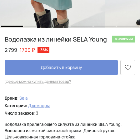
Водолазка из линейки SELA Young
в наличии
2 799
1799
₽
-36%
Добавить в корзину
Где еще можно купить данный товар?
Бренд:
Sela
Категория:
Джемперы
Число заказов:
3
Водолазка прилегающего силуэта из линейки SELA Young.
Выполнен из мягкой вискозной пряжи. Длинный рукав.
Цельновязанная горловина-стойка.