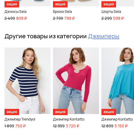
акция
акция
акция
Джинсы Sela
Брюки Sela
Шорты Sela
2 499
809 ₽
2 799
799 ₽
2 299
599 ₽
Другие товары из категории
Джемперы
акция
акция
акция
Джемпер Trendyol
Джемпер Kontatto
Джемпер Kontatto
1 899
750 ₽
12 399
3 720 ₽
12 899
5 150 ₽