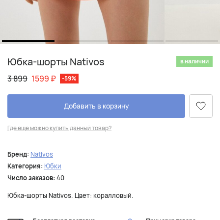
Юбка-шорты Nativos
в наличии
3 899
1599
₽
-59%
Добавить в корзину
Где еще можно купить данный товар?
Бренд:
Nativos
Категория:
Юбки
Число заказов:
40
Юбка-шорты Nativos. Цвет: коралловый.