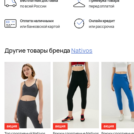
Бесплатная доставка
Примерка товара
по всей России
перед оплатой
Оплата наличными
Онлайн кредит
или банковской картой
или рассрочка
Другие товары бренда
Nativos
акция
акция
акция
Топ спортивный Nativos
Брюки спортивные Nativos
Брюки спортивные 