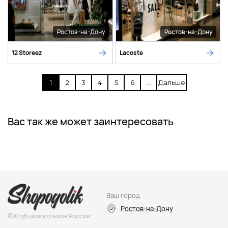
Ростов-на-Дону
Ростов-на-Дону
12 Storeez
Lacoste
1
2
3
4
5
6
...
Дальше
Вас так же может заинтересовать
Ваш город
Ростов-на-Дону
© Клуб шопоголиков России