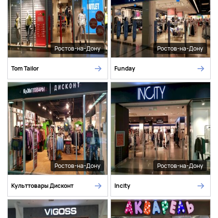
Ростов-на-Дону
Ростов-на-Дону
Tom Tailor
Funday
Ростов-на-Дону
Ростов-на-Дону
Культтовары Дисконт
Incity