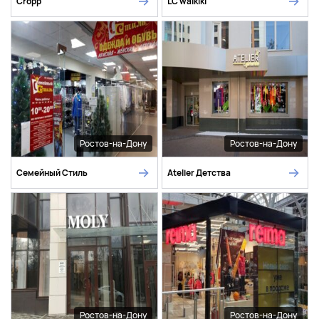
Cropp
LC waikiki
Ростов-на-Дону
Ростов-на-Дону
Семейный Стиль
Atelier Детства
Ростов-на-Дону
Ростов-на-Дону