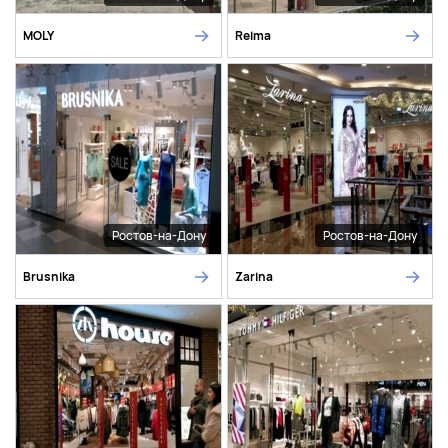
MOLY
Reima
Ростов-на-Дону
Ростов-на-Дону
Brusnika
Zarina