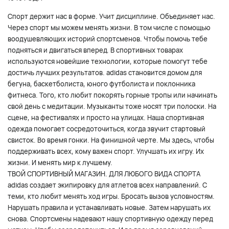
Спорт держит нас в форме. Учит дисциплине. Объединяет нас.
Через спорт мы можем менять жизни. В том числе с помощью
воодушевляющих историй спортсменов. Чтобы помочь тебе
подняться и двигаться вперед. В спортивных товарах
используются новейшие технологии, которые помогут тебе
достичь лучших результатов. adidas становится домом для
бегуна, баскетболиста, юного футболиста и поклонника
фитнеса. Того, кто любит покорять горные тропы или начинать
свой день с медитации. Музыканты тоже носят три полоски. На
сцене, на фестивалях и просто на улицах. Наша спортивная
одежда помогает сосредоточиться, когда звучит стартовый
свисток. Во время гонки. На финишной черте. Мы здесь, чтобы
поддерживать всех, кому важен спорт. Улучшать их игру. Их
жизни. И менять мир к лучшему.
ТВОЙ СПОРТИВНЫЙ МАГАЗИН. ДЛЯ ЛЮБОГО ВИДА СПОРТА
adidas создает экипировку для атлетов всех направлений. С
теми, кто любит менять ход игры. Бросать вызов условностям.
Нарушать правила и устанавливать новые. Затем нарушать их
снова. Спортсмены надевают нашу спортивную одежду перед