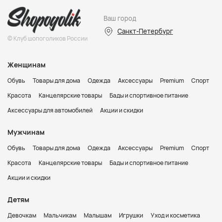
Ваш город
Санкт-Петербург
© Клуб шопоголиков России
Женщинам
Обувь
Товары для дома
Одежда
Аксессуары
Premium
Спорт
Красота
Канцелярские товары
Бады и спортивное питание
Аксессуары для автомобилей
Акции и скидки
Мужчинам
Обувь
Товары для дома
Одежда
Аксессуары
Premium
Спорт
Красота
Канцелярские товары
Бады и спортивное питание
Акции и скидки
Детям
Девочкам
Мальчикам
Малышам
Игрушки
Уход и косметика