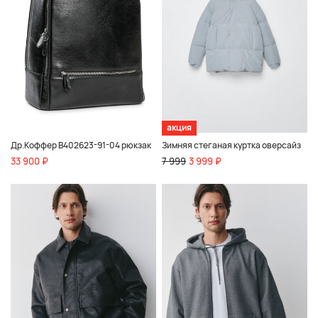
акция
Др.Коффер B402623-91-04 рюкзак
Зимняя стеганая куртка оверсайз
33 900 ₽
7 999
3 999 ₽