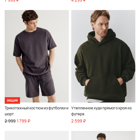
акция
Трикотажный костюм из футболки и
Утепленное худи прямого кроя из
шорт
футера
2 999
1 799 ₽
2 599 ₽