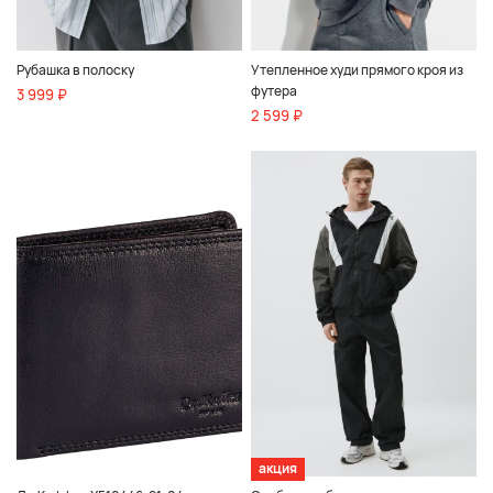
Рубашка в полоску
Утепленное худи прямого кроя из
футера
3 999 ₽
2 599 ₽
акция