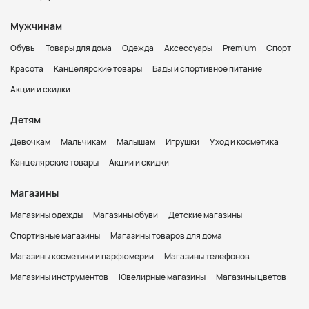
Мужчинам
Обувь
Товары для дома
Одежда
Аксессуары
Premium
Спорт
Красота
Канцелярские товары
Бады и спортивное питание
Акции и скидки
Детям
Девочкам
Мальчикам
Малышам
Игрушки
Уход и косметика
Канцелярские товары
Акции и скидки
Магазины
Магазины одежды
Магазины обуви
Детские магазины
Спортивные магазины
Магазины товаров для дома
Магазины косметики и парфюмерии
Магазины телефонов
Магазины инструментов
Ювелирные магазины
Магазины цветов