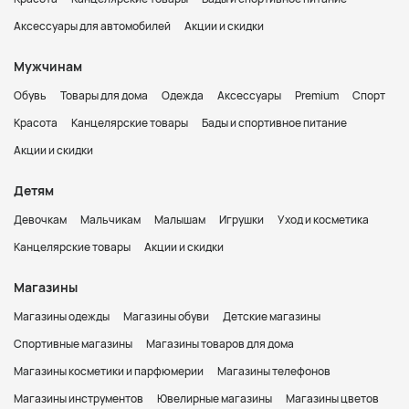
Аксессуары для автомобилей
Акции и скидки
Мужчинам
Обувь
Товары для дома
Одежда
Аксессуары
Premium
Спорт
Красота
Канцелярские товары
Бады и спортивное питание
Акции и скидки
Детям
Девочкам
Мальчикам
Малышам
Игрушки
Уход и косметика
Канцелярские товары
Акции и скидки
Магазины
Магазины одежды
Магазины обуви
Детские магазины
Спортивные магазины
Магазины товаров для дома
Магазины косметики и парфюмерии
Магазины телефонов
Магазины инструментов
Ювелирные магазины
Магазины цветов