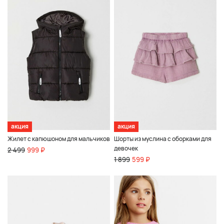
акция
акция
Жилет с капюшоном для мальчиков
Шорты из муслина с оборками для
девочек
2 499
999 ₽
1 899
599 ₽