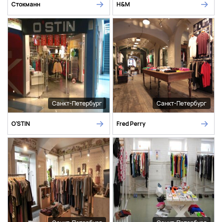
Стокманн
H&M
Санкт-Петербург
Санкт-Петербург
O'STIN
Fred Perry