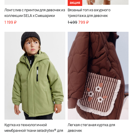
акция
Лонгслив с принтом для девочек из
Вязаный топ из ажурного
коллекции SELA x Смешарики
трикотажа для девочек
1 199 ₽
1 499
799 ₽
Куртка из технологичной
Легкая стеганая куртка для
мембранной ткани seladrytex® для
девочек