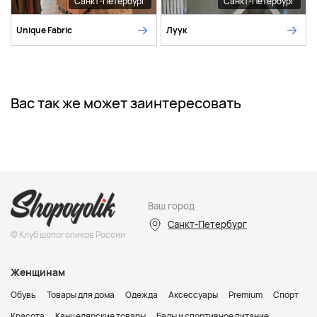
Санкт-Петербург
Санкт-Петербург
Unique Fabric
Луук
Вас так же может заинтересовать
Ваш город
Санкт-Петербург
© Клуб шопоголиков России
Женщинам
Обувь
Товары для дома
Одежда
Аксессуары
Premium
Спорт
Красота
Канцелярские товары
Бады и спортивное питание