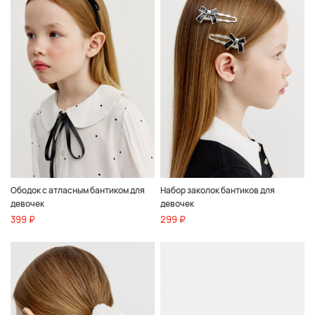
Ободок с атласным бантиком для
Набор заколок бантиков для
девочек
девочек
399 ₽
299 ₽