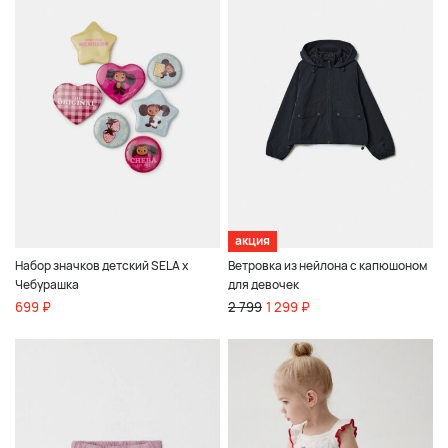
акция
Набор значков детский SELA х
Ветровка из нейлона с капюшоном
Чебурашка
для девочек
699 ₽
2 799
1 299 ₽