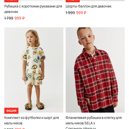
Рубашка с короткими рукавами для
Шорты-баллон для девочек
девочек
1 999
999 ₽
1 799
999 ₽
акция
Комплект из футболки и шорт для
Фланелевая рубашка в клетку для
мальчиков
мальчиков SELA x
Союзмультфильм