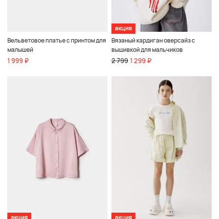
акция
Вельветовое платье с принтом для
Вязаный кардиган оверсайз с
малышей
вышивкой для мальчиков
1 999 ₽
2 799
1 299 ₽
акция
акция