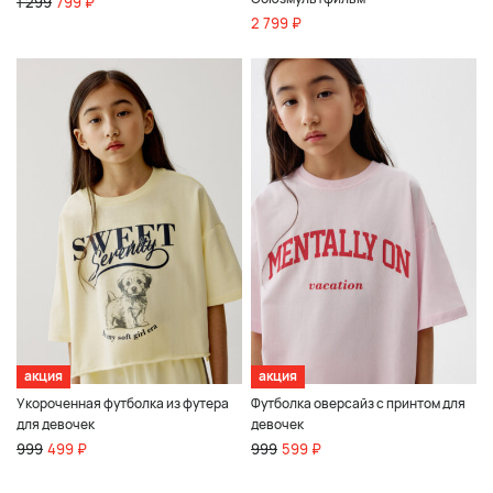
1 299
799 ₽
2 799 ₽
акция
акция
Укороченная футболка из футера
Футболка оверсайз с принтом для
для девочек
девочек
999
499 ₽
999
599 ₽