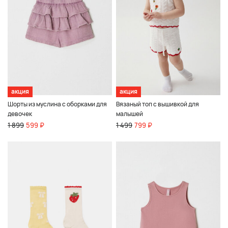
акция
акция
Шорты из муслина с оборками для
Вязаный топ с вышивкой для
девочек
малышей
1 899
599 ₽
1 499
799 ₽